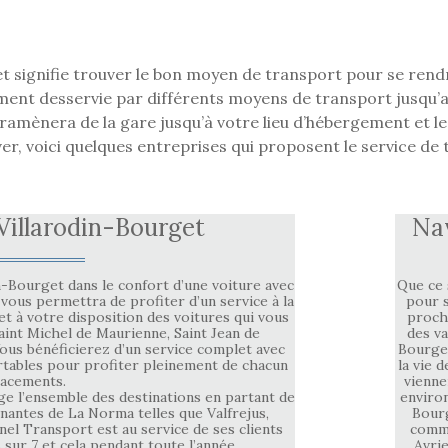
t signifie trouver le bon moyen de transport pour se rend
ment desservie par différents moyens de transport jusqu’a
ramènera de la gare jusqu’à votre lieu d’hébergement et les
iver, voici quelques entreprises qui proposent le service de
 Villarodin-Bourget
Nav
in-Bourget dans le confort d’une voiture avec
Que ce 
 vous permettra de profiter d’un service à la
pour s
t à votre disposition des voitures qui vous
proche
int Michel de Maurienne, Saint Jean de
des va
Vous bénéficierez d’un service complet avec
Bourget
rtables pour profiter pleinement de chacun
la vie 
lacements.
vienne
e l’ensemble des destinations en partant de
environ
nnantes de La Norma telles que Valfrejus,
Bourg
nel Transport est au service de ses clients
comme
s sur 7 et cela pendant toute l’année.
Avri