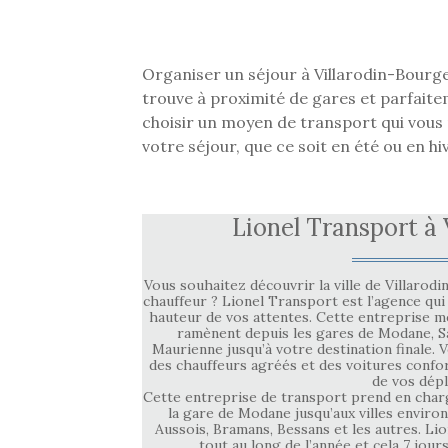
Organiser un séjour à Villarodin-Bourge
trouve à proximité de gares et parfaite
choisir un moyen de transport qui vous 
votre séjour, que ce soit en été ou en h
Lionel Transport à
Vous souhaitez découvrir la ville de Villarod
chauffeur ? Lionel Transport est l’agence qui
hauteur de vos attentes. Cette entreprise me
ramènent depuis les gares de Modane, Sa
Maurienne jusqu’à votre destination finale. 
des chauffeurs agréés et des voitures confo
de vos dép
Cette entreprise de transport prend en charg
la gare de Modane jusqu’aux villes enviro
Aussois, Bramans, Bessans et les autres. Lio
tout au long de l’année et cela 7 jour