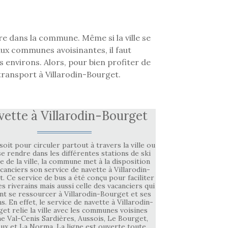
re dans la commune. Même si la ville se
ux communes avoisinantes, il faut
 environs. Alors, pour bien profiter de
 transport à Villarodin-Bourget.
ette à Villarodin-Bourget
soit pour circuler partout à travers la ville ou
e rendre dans les différentes stations de ski
 de la ville, la commune met à la disposition
canciers son service de navette à Villarodin-
. Ce service de bus a été conçu pour faciliter
des riverains mais aussi celle des vacanciers qui
nt se ressourcer à Villarodin-Bourget et ses
s. En effet, le service de navette à Villarodin-
et relie la ville avec les communes voisines
 Val-Cenis Sardières, Aussois, Le Bourget,
eux et La Norma. La ligne est ouverte toute