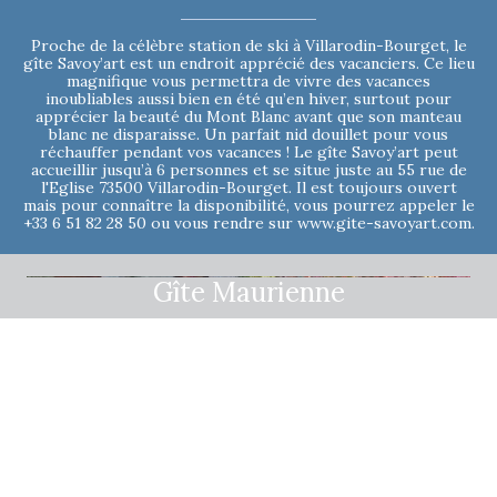
Proche de la célèbre station de ski à Villarodin-Bourget, le
gîte Savoy’art est un endroit apprécié des vacanciers. Ce lieu
magnifique vous permettra de vivre des vacances
inoubliables aussi bien en été qu’en hiver, surtout pour
apprécier la beauté du Mont Blanc avant que son manteau
blanc ne disparaisse. Un parfait nid douillet pour vous
réchauffer pendant vos vacances ! Le gîte Savoy’art peut
accueillir jusqu’à 6 personnes et se situe juste au 55 rue de
l'Eglise 73500 Villarodin-Bourget. Il est toujours ouvert
mais pour connaître la disponibilité, vous pourrez appeler le
+33 6 51 82 28 50 ou vous rendre sur www.gite-savoyart.com.
Gîte Maurienne
Partez à la découverte de Villarodin-Bourget et ses environs
en séjournant au gîte Maurienne, un lieu de prédilection
pour les amoureux de la nature qui sont à la recherche d’un
endroit parfait pour une évasion méritée. Nichée au cœur de
mont verdoyant, ce gîte à l’ancienne avec son cachet
montagnard vous fera découvrir les meilleurs endroits à
visiter de la région. Pour votre réservation en ligne, vous
pourrez vous rendre sur www.gites-maurienne.com ou