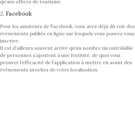
qu’aux offices de tourisme.
2.
Facebook
Pour les amateurs de Facebook, vous avez déjà dû voir des
événements publiés en ligne sur lesquels vous pouvez vous
inscrire.
Il est d’ailleurs souvent arrivé qu’un nombre incontrôlable
de personnes s’ajoutent à une festivité, de quoi vous
prouver l’efficacité de l’application à mettre en avant des
événements proches de votre localisation.
Le côté pratique de Facebook est qu’il recense des milliers
de professionnels partout en France. De quoi vous offrir
une belle vision des acteurs locaux, remises et
événements autour de vous !
3. Eventbrite
Eventbrite est sûrement l’un des moyens en ligne les plus